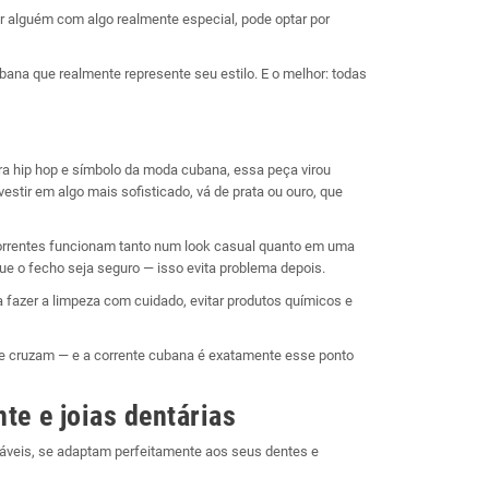
ar alguém com algo realmente especial, pode optar por
bana que realmente represente seu estilo. E o melhor: todas
a hip hop e símbolo da moda cubana, essa peça virou
vestir em algo mais sofisticado, vá de prata ou ouro, que
orrentes funcionam tanto num look casual quanto em uma
que o fecho seja seguro — isso evita problema depois.
 fazer a limpeza com cuidado, evitar produtos químicos e
o se cruzam — e a corrente cubana é exatamente esse ponto
nte e joias dentárias
záveis, se adaptam perfeitamente aos seus dentes e