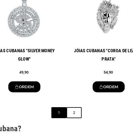
IAS CUBANAS "SILVER MONEY
JÓIAS CUBANAS "COROA DE LE
GLOW"
PRATA"
49,90
54,90
ORDEM
ORDEM
1
2
cubana?