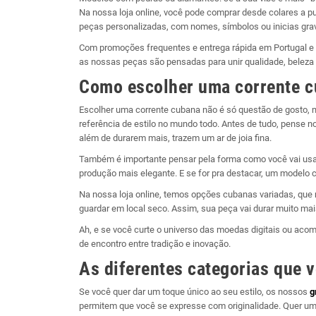
Na nossa loja online, você pode comprar desde colares a p
peças personalizadas, com nomes, símbolos ou inicias gra
Com promoções frequentes e entrega rápida em Portugal e ou
as nossas peças são pensadas para unir qualidade, beleza 
Como escolher uma corrente 
Escolher uma corrente cubana não é só questão de gosto,
referência de estilo no mundo todo. Antes de tudo, pense no 
além de durarem mais, trazem um ar de joia fina.
Também é importante pensar pela forma como você vai us
produção mais elegante. E se for pra destacar, um modelo c
Na nossa loja online, temos opções cubanas variadas, que 
guardar em local seco. Assim, sua peça vai durar muito m
Ah, e se você curte o universo das moedas digitais ou ac
de encontro entre tradição e inovação.
As diferentes categorias que vo
Se você quer dar um toque único ao seu estilo, os nossos
g
permitem que você se expresse com originalidade. Quer um 