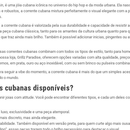
in
, é uma jóia cubana icônica no universo do hip hop e da moda urbana. Ela na
s e robustos, a corrente cubana mistura perfeitamente o visual elegante com a
s.
el, a corrente cubana é valorizada pela sua durabilidade e capacidade de resi
a peça cubana clássica, tanto para os amantes da cultura urbana quanto para 
e traz ainda mais brilho. Também é possível adicionar inicias, pingentes ou a
s correntes cubanas combinam com todos os tipos de estilo, tanto para homens
ssa loja, Grillz Paradise, oferecem opções variadas com alta qualidade, preço
nos, em prata, ouro ou aço inoxidável, com ou sem brinco ou pulseira combina
para seguir a vibe do momento, a corrente cubana é mais do que um simples ac
odo o mundo.
es cubanas disponíveis?
ir joias com atitude. Você pode encontrar diferentes tipos, e cada um deles c
luxo, exclusividade e uma peça atemporal.
mais discreto, mas ainda elegante.
durabilidade. Também disponível em versão preta, para quem curte algo mais ousa
ng”, essas peças trazem todo o brilho necessário para destacar o visual.