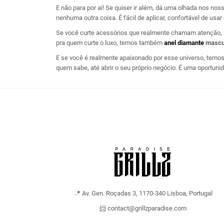
E não para por aí! Se quiser ir além, dá uma olhada nos no
nenhuma outra coisa. É fácil de aplicar, confortável de usar
Se você curte acessórios que realmente chamam atenção
pra quem curte o luxo, temos também
anel diamante
mascu
E se você é realmente apaixonado por esse universo, temo
quem sabe, até abrir o seu próprio negócio. É uma oportuni
📍 Av. Gen. Roçadas 3, 1170-340 Lisboa, Portugal
📨 contact@grillzparadise.com