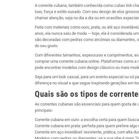
A corrente cubana, também conhecida como
cuban link cha
luxo, força e estilo ousado. Com seu design de elos grosso
chamar atenção, seja no dia a dia ou em ocasiões especiai
Feita com materiais como ouro, prata, ou até aço inoxidáv
anos, ela nunca saiu de moda — hoje, ela é considerada um
são decoradas com pedras como zircônias ou diamantes, o qu
do seu gosto.
Com diferentes tamanhos, espessuras e comprimentos, essa
comprar uma corrente cubana online. Plataformas como a no
pode encontrar modelos com design clássico ou mais moder
Seja para um look casual, para um evento especial ou só 
diferença no visual e que segue inspirando gerações em t
Quais são os tipos de corrent
As correntes cubanas são essenciais para quem gosta de un
principais:
Corrente cubana em ouro: a escolha certa para quem busca 
Corrente cubana em prata: perfeita para quem prefere algo 
Corrente em aço inoxidável: resistente, prática, com alta 
Modelos com pedras ou diamantes: se a sua vibe é mais “bli