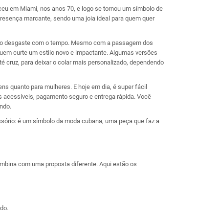
sceu em Miami, nos anos 70, e logo se tornou um símbolo de
 presença marcante, sendo uma joia ideal para quem quer
stir ao desgaste com o tempo. Mesmo com a passagem dos
quem curte um estilo novo e impactante. Algumas versões
té cruz, para deixar o colar mais personalizado, dependendo
 quanto para mulheres. E hoje em dia, é super fácil
s acessíveis, pagamento seguro e entrega rápida. Você
ndo.
essório: é um símbolo da moda cubana, uma peça que faz a
ombina com uma proposta diferente. Aqui estão os
do.