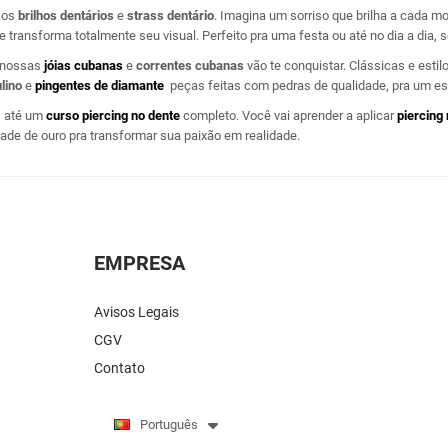
ssos
brilhos dentários
e
strass dentário
. Imagina um sorriso que brilha a cada 
 e transforma totalmente seu visual. Perfeito pra uma festa ou até no dia a dia, 
, nossas
jóias cubanas
e
correntes cubanas
vão te conquistar. Clássicas e estil
lino
e
pingentes de diamante
peças feitas com pedras de qualidade, pra um est
s até um
curso piercing no dente
completo. Você vai aprender a aplicar
piercing
dade de ouro pra transformar sua paixão em realidade.
EMPRESA
Avisos Legais
CGV
Contato
Português