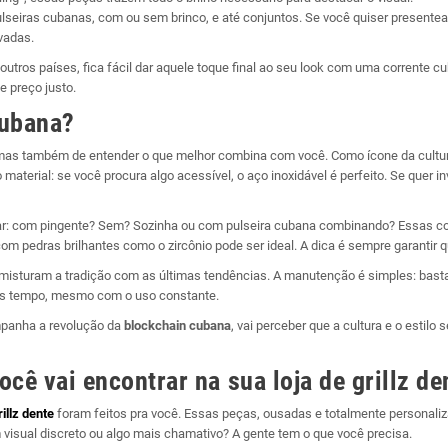
ulseiras cubanas, com ou sem brinco, e até conjuntos. Se você quiser presente
vadas.
tros países, fica fácil dar aquele toque final ao seu look com uma corrente cu
e preço justo.
cubana?
 mas também de entender o que melhor combina com você. Como ícone da cultur
material: se você procura algo acessível, o aço inoxidável é perfeito. Se quer in
ar: com pingente? Sem? Sozinha ou com pulseira cubana combinando? Essas c
om pedras brilhantes como o zircônio pode ser ideal. A dica é sempre garantir 
misturam a tradição com as últimas tendências. A manutenção é simples: basta
ais tempo, mesmo com o uso constante.
ompanha a revolução da
blockchain cubana
, vai perceber que a cultura e o estil
cê vai encontrar na sua loja de grillz de
rillz dente
foram feitos pra você. Essas peças, ousadas e totalmente personali
visual discreto ou algo mais chamativo? A gente tem o que você precisa.