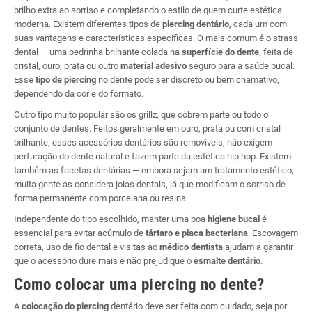
brilho extra ao sorriso e completando o estilo de quem curte estética
moderna. Existem diferentes tipos de
piercing dentário
, cada um com
suas vantagens e características específicas. O mais comum é o strass
dental — uma pedrinha brilhante colada na
superfície do dente
, feita de
cristal, ouro, prata ou outro
material adesivo
seguro para a saúde bucal.
Esse
tipo de piercing
no dente pode ser discreto ou bem chamativo,
dependendo da cor e do formato.
Outro tipo muito popular são os grillz, que cobrem parte ou todo o
conjunto de dentes. Feitos geralmente em ouro, prata ou com cristal
brilhante, esses acessórios dentários são removíveis, não exigem
perfuração do dente natural e fazem parte da estética hip hop. Existem
também as facetas dentárias — embora sejam um tratamento estético,
muita gente as considera joias dentais, já que modificam o sorriso de
forma permanente com porcelana ou resina.
Independente do tipo escolhido, manter uma boa
higiene bucal
é
essencial para evitar acúmulo de
tártaro e placa bacteriana
. Escovagem
correta, uso de fio dental e visitas ao
médico dentista
ajudam a garantir
que o acessório dure mais e não prejudique o
esmalte dentário
.
Como colocar uma piercing no dente?
A
colocação do piercing
dentário deve ser feita com cuidado, seja por