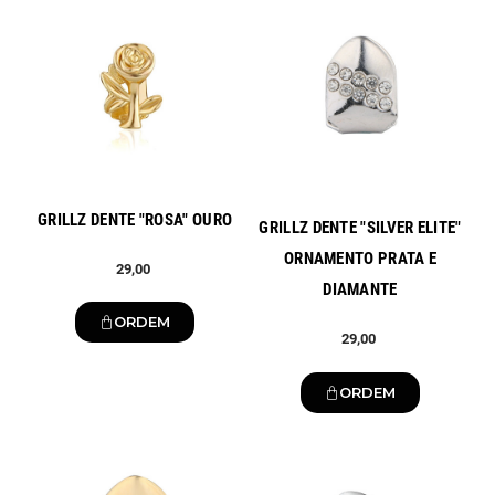
Novo
Novo
C
E
O
D
N
%
T
5
O
1
E
I
M
R
I
O
R
P
P
E
U
D
E
I
S
D
O
O
N
GRILLZ DENTE "ROSA" OURO
VEJA O CÓDIGO
GRILLZ DENTE "SILVER ELITE"
ORNAMENTO PRATA E
29,00
DIAMANTE
ORDEM
29,00
ORDEM
Novo
Novo