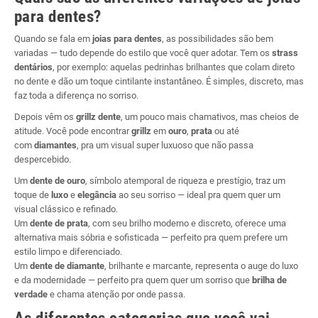
para dentes?
Quando se fala em
joias para dentes
, as possibilidades são bem
variadas — tudo depende do estilo que você quer adotar. Tem os
strass
dentários
, por exemplo: aquelas pedrinhas brilhantes que colam direto
no dente e dão um toque cintilante instantâneo. É simples, discreto, mas
faz toda a diferença no sorriso.
Depois vêm os
grillz dente
, um pouco mais chamativos, mas cheios de
atitude. Você pode encontrar
grillz
em
ouro
,
prata
ou até
com
diamantes
, pra um visual super luxuoso que não passa
despercebido.
Um
dente de ouro
, símbolo atemporal de riqueza e prestígio, traz um
toque de
luxo
e
elegância
ao seu sorriso — ideal pra quem quer um
visual clássico e refinado.
Um
dente de prata
, com seu brilho moderno e discreto, oferece uma
alternativa mais sóbria e sofisticada — perfeito pra quem prefere um
estilo limpo e diferenciado.
Um
dente de diamante
, brilhante e marcante, representa o auge do luxo
e da modernidade — perfeito pra quem quer um sorriso que
brilha de
verdade
e chama atenção por onde passa.