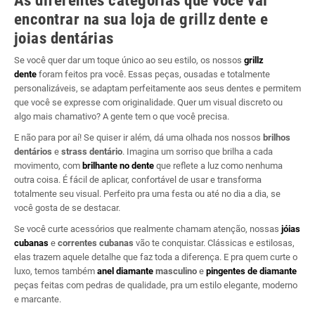
As diferentes categorias que você vai
encontrar na sua loja de grillz dente e
joias dentárias
Se você quer dar um toque único ao seu estilo, os nossos
grillz
dente
foram feitos pra você. Essas peças, ousadas e totalmente
personalizáveis, se adaptam perfeitamente aos seus dentes e permitem
que você se expresse com originalidade. Quer um visual discreto ou
algo mais chamativo? A gente tem o que você precisa.
E não para por aí! Se quiser ir além, dá uma olhada nos nossos
brilhos
dentários
e
strass dentário
. Imagina um sorriso que brilha a cada
movimento, com
brilhante no dente
que reflete a luz como nenhuma
outra coisa. É fácil de aplicar, confortável de usar e transforma
totalmente seu visual. Perfeito pra uma festa ou até no dia a dia, se
você gosta de se destacar.
Se você curte acessórios que realmente chamam atenção, nossas
jóias
cubanas
e
correntes cubanas
vão te conquistar. Clássicas e estilosas,
elas trazem aquele detalhe que faz toda a diferença. E pra quem curte o
luxo, temos também
anel diamante
masculino
e
pingentes de diamante
peças feitas com pedras de qualidade, pra um estilo elegante, moderno
e marcante.