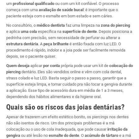
um
profissional qualificado
ou com um kit confiável. O processo
começa com uma
avaliação de saúde bucal
: é importante que o
paciente esteja com o esmalte em bom estado e sem cáries.
No consultório, o
médico dentista
faz uma limpeza na
zona do piercing
e aplica
uma cola
específica na
superfície do dente
. Depois posiciona a
pedrinha com precisão, sem necessidade de perfurar ou alterar a
estrutura dentária
. A
peça brilhante
é então fixada com luz LED. O
procedimento é rápido, indolor e a joia pode ser facilmente removida
depois, se o paciente quiser.
Quem deseja
aplicar
por conta
própria pode usar um kit de
colocação do
piercing
dentário. Eles são vendidos online e vêm com cola dental,
strass colado e luz LED. Basta seguir o passo a passo, garantir que a
superfície esteja limpa, e tomar cuidado pra não tocar a gengiva durante
a aplicação. Esse tipo de acessório dura em média de 1 a 3 meses,
dependendo dos hábitos alimentares e da higiene oral.
Quais são os riscos das joias dentárias?
Apesar de trazerem um efeito estético bonito, os piercings nos dentes
não são isentos de risco. Um dos principais problemas é a má
colocação ou o uso de cola inadequada, que pode causar
irritação da
gengiva
ou até lesão no
esmalte do dente
. O
acúmulo de tártaro
e a má