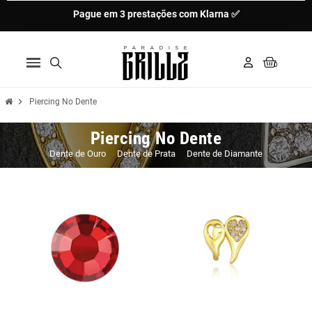
Pague em 3 prestações com Klarna ✅
chevron_right
Piercing No Dente
Piercing No Dente
Dente de Ouro
Dente de Prata
Dente de Diamante
Novo
Novo