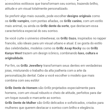
acessórios estilosos que transformam seu sorriso, trazendo brilho,
atitude e um visual totalmente personalizado.
Se preferir algo mais ousado, pode escolher
designs originais
como
os
Grillz vampiro
, com pontas afiadas, os
Grillz canino
, com um estilo
mais animal, ou ainda os
Grillz dente da sorte
, que destacam essa
característica especial do seu sorriso.
Se você curte o universo streetwear, os
Grillz Gazo
, inspirados no rapper
francês, são ideais para um visual urbano e atual. E se gosta do estilo
das celebridades, modelos como os
Grillz Asap Rocky
ou os
Grillz
Kanye West
trazem um design icônico, combinando
luxo, cultura e
originalidade
.
Por fim, os
Grillz Jewellery
transformam seus dentes em verdadeiras
joias, misturando o trabalho da alta joalheria com a arte da
personalização dental. Cabe a você escolher o modelo que mais
combina com seu estilo!
Grillz Dente de Homem
são Grillz projetados especialmente para
homens, com um visual robusto e cheio de atitude, perfeitos para dar
um toque ousado e marcante ao sorriso.
Grillz Dente de Mulher
são Grillz delicados e sofisticados, criados para
mulheres que querem destacar o sorriso com brilho e elegância.