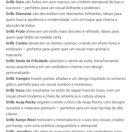
Grillz Ouro
são feitos em ouro maciço, um símbolo atemporal de luxo e
sucesso — perfeitos para um visual brilhante e poderoso.
Grillz Diamante
são decorados com diamantes brilhantes, ideais para
quem busca opulência e modernidade, com um toque que chama a
atenção de todos.
Grillz Prata
oferecem um estilo mais discreto e refinado, ideais para
quem quer brilho na medida certa.
Grillz Canino
destacam os dentes caninos, criando um efeito feroz e
estilizado — perfeitos para quem quer um visual mais animal e
marcante.
Grillz Dente da Frlicidade
valorizam o dente da sorte, transformando
essa característica em um verdadeiro charme com design
personalizado.
Grillz Vampiro
trazem pontas afiadas e um design inspirado no universo
gótico, perfeito para um visual sombrio e misterioso.
Grillz Gazo
são inspirados no estilo do rapper francês Gazo, com um
visual street moderno e cheio de referência à cultura urbana.
Grillz Asap Rocky
seguem o estilo icônico de Asap Rocky, com designs
ousados e materiais premium — perfeitos para um look hip-hop de alta
classe.
Grillz Kanye West
misturam o minimalismo e o luxo dos visuais criados
por Kanye, com uma estética vanguardista e atemporal.
Grillz Jewellery
vão além do acessório dentário: são verdadeiras joias