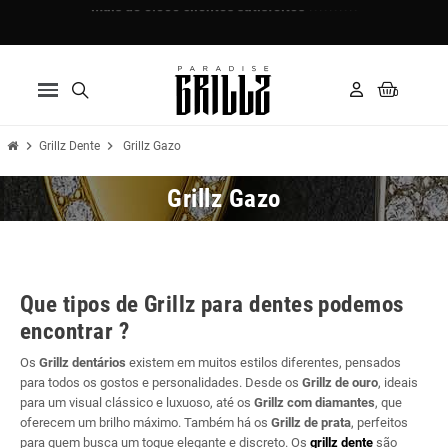
Mais de 5.000 clientes satisfeitos ⭐⭐⭐⭐⭐
Pague em 3 prestações com Klarna ✅
chevron_right
chevron_right
Grillz Dente
Grillz Gazo
Grillz Gazo
Que tipos de Grillz para dentes podemos
encontrar ?
Os
Grillz dentários
existem em muitos estilos diferentes, pensados
para todos os gostos e personalidades. Desde os
Grillz de ouro
, ideais
para um visual clássico e luxuoso, até os
Grillz com diamantes
, que
oferecem um brilho máximo. Também há os
Grillz de prata
, perfeitos
para quem busca um toque elegante e discreto. Os
grillz dente
são