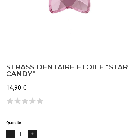
STRASS DENTAIRE ETOILE "STAR
CANDY"
14,90 €
TTC
Il n'y a pas encore d'avis.
Quantité