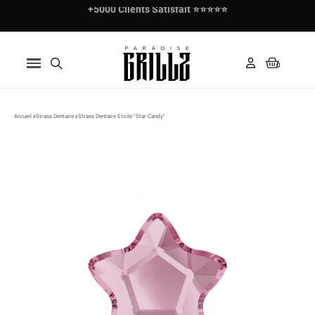
+5000 Clients Satisfait ⭐⭐⭐⭐⭐
Accueil
Strass Dentaire
Strass Dentaire Etoile "Star Candy"