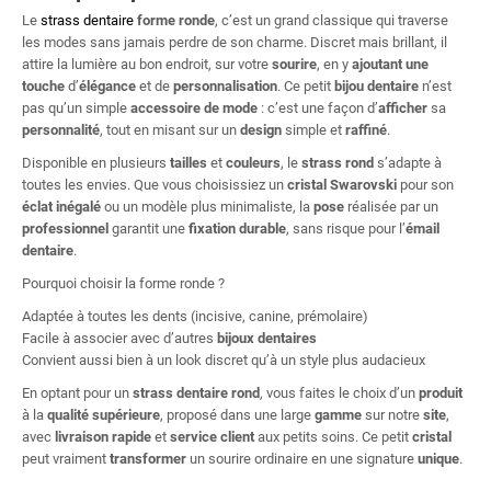
Le
strass dentaire
forme ronde
, c’est un grand classique qui traverse
les modes sans jamais perdre de son charme. Discret mais brillant, il
attire la lumière au bon endroit, sur votre
sourire
, en y
ajoutant une
touche
d’
élégance
et de
personnalisation
. Ce petit
bijou dentaire
n’est
pas qu’un simple
accessoire de mode
: c’est une façon d’
afficher
sa
personnalité
, tout en misant sur un
design
simple et
raffiné
.
Disponible en plusieurs
tailles
et
couleurs
, le
strass rond
s’adapte à
toutes les envies. Que vous choisissiez un
cristal Swarovski
pour son
éclat inégalé
ou un modèle plus minimaliste, la
pose
réalisée par un
professionnel
garantit une
fixation durable
, sans risque pour l’
émail
dentaire
.
Pourquoi choisir la forme ronde ?
Adaptée à toutes les dents (incisive, canine, prémolaire)
Facile à associer avec d’autres
bijoux dentaires
Convient aussi bien à un look discret qu’à un style plus audacieux
En optant pour un
strass dentaire rond
, vous faites le choix d’un
produit
à la
qualité supérieure
, proposé dans une large
gamme
sur notre
site
,
avec
livraison rapide
et
service client
aux petits soins. Ce petit
cristal
peut vraiment
transformer
un sourire ordinaire en une signature
unique
.