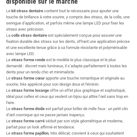
disponible sur le marché
Le
kit strass dentaire
contient tout le nécessaire pour ajouter une
touche de brillance à votre sourire, y compris des strass, de la colle, une
seringue d’application, et parfois même une lampe LED pour fixer les
strass avec précision.
La
colle strass dentaire
est spécialement conçue pour assurer une
fixation durable des strass sur les dents, offrant une application précise
et une excellente tenue grâce à sa formule résistante et polymérisable
avec lampe LED.
Le
strass forme ronde
est le modèle le plus classique et le plus
demandé : discret mais lumineux, il s’adapte parfaitement à toutes les
dents pour un rendu chic et minimaliste.
Le
strass forme cœur
apporte une touche romantique et originale au
sourire, très apprécié pour son design doux et féminin.
Le
strass forme losange
offre un effet plus graphique et sophistiqué,
idéal pour celles et ceux qui veulent un bijou qui attire l’œil sans trop en
faire.
Le
strass forme étoile
est parfait pour briller de mille feux : un petit clin
d’œil cosmique qui ne passe jamais inaperçu.
Le
strass forme carré
séduit par son style géométrique et moderne,
parfait pour un look affirmé et tendance.
Le
strass forme papillon
, très délicat, convient à ceux qui souhaitent