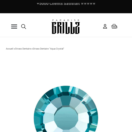
+5000 Clients Satisfait ⭐⭐⭐⭐⭐
Paiement en 3x avec Klarna ✅
Accueil
Strass Dentaire
Strass Dentaire "Aqua Crystal"