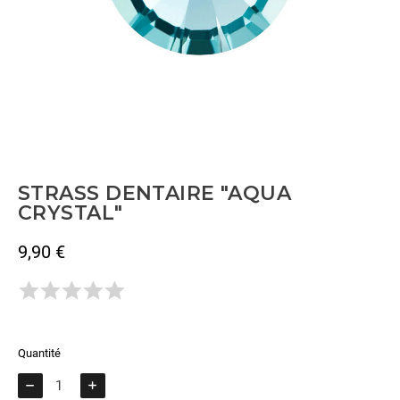
STRASS DENTAIRE "AQUA
CRYSTAL"
9,90 €
TTC
Il n'y a pas encore d'avis.
Quantité