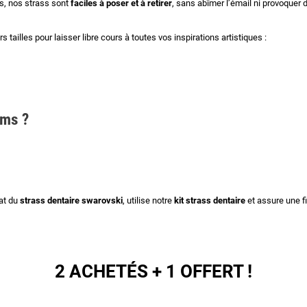
s, nos strass sont
faciles à poser et à retirer
, sans abîmer l’émail ni provoquer
rs tailles pour laisser libre cours à toutes vos inspirations artistiques :
ems ?
lat du
strass dentaire swarovski
, utilise notre
kit strass dentaire
et assure une f
2 ACHETÉS + 1 OFFERT !