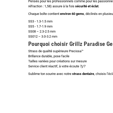
Pensés pour les professionnels comme pour les passionné
réfraction : 1,58) assure à la fois
sécurité et éclat
.
Chaque boîte contient
environ 60 gems
, déclinés en plusieu
SS3 - 1.3-1.5 mm
SS5 - 1.7-1.9 mm
SS08 – 2.3-2.5 mm
SS012 – 3.0-3.2 mm
Pourquoi choisir Grillz Paradise G
Strass de qualité supérieure Preciosa™
Brillance durable, pose facile
Tailles variées pour créations sur mesure
Service client réactif, à votre écoute 7j/7
Sublime ton sourire avec notre
strass dentaire
, choisis l’éc