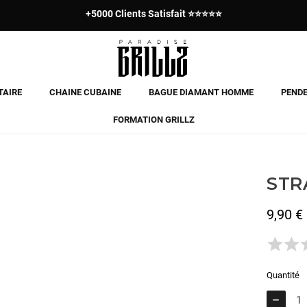
+5000 Clients Satisfait ⭐⭐⭐⭐⭐
Paiement en 3x avec Klarna ✅
TAIRE
CHAINE CUBAINE
BAGUE DIAMANT HOMME
PENDE
FORMATION GRILLZ
STR
9,90 €
TTC
Quantité