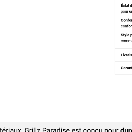
Éclat 
pour un
Confo
confor
Style 
comme 
Livrai
Garant
ériaux, Grillz Paradise est conçu pour
dur