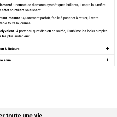
diamanté
: Incrusté de diamants synthétiques brillants, il capte la lumière
 effet scintillant saisissant.
rt sur-mesure
: Ajustement parfait, facile à poser et à retirer, il reste
table toute la journée.
polyvalent
: À porter au quotidien ou en soirée, il sublime les looks simples
les plus audacieux.
son & Retours
ie à vie
er toute une vie.