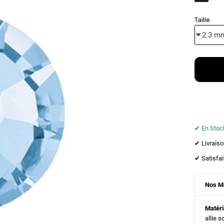
Taille
✔︎ En Stock
✔︎ Livrais
✔︎ Satisf
Nos M
Matér
allie s