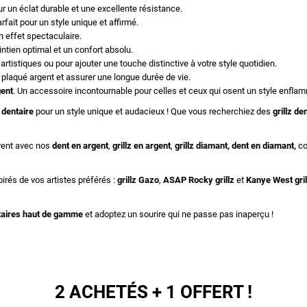
r un éclat durable et une excellente résistance.
fait pour un style unique et affirmé.
n effet spectaculaire.
maintien optimal et un confort absolu.
tistiques ou pour ajouter une touche distinctive à votre style quotidien.
u plaqué argent et assurer une longue durée de vie.
gent
. Un accessoire incontournable pour celles et ceux qui osent un style enflam
 dentaire
pour un style unique et audacieux ! Que vous recherchiez des
grillz d
trent avec nos
dent en argent
,
grillz en argent
,
grillz diamant
,
dent en diamant
,
co
irés de vos artistes préférés :
grillz Gazo
,
ASAP Rocky grillz
et
Kanye West gril
taires haut de gamme
et adoptez un sourire qui ne passe pas inaperçu !
2 ACHETÉS + 1 OFFERT !