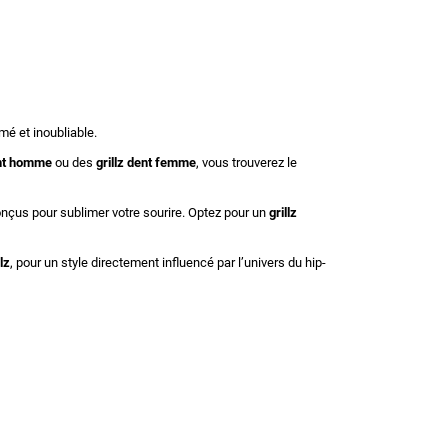
mé et inoubliable.
ent homme
ou des
grillz dent femme
, vous trouverez le
nçus pour sublimer votre sourire. Optez pour un
grillz
lz
, pour un style directement influencé par l’univers du hip-