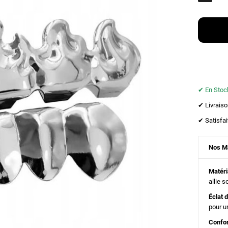
✔︎ En Stock
✔︎ Livrais
✔︎ Satisf
Nos M
Matér
allie s
Éclat 
pour un
Confo