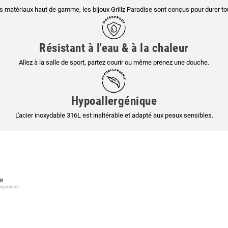
s matériaux haut de gamme, les bijoux Grillz Paradise sont conçus pour durer tou
Résistant à l'eau & à la chaleur
Allez à la salle de sport, partez courir ou même prenez une douche.
Hypoallergénique
BIENVENUE
L'acier inoxydable 316L est inaltérable et adapté aux peaux sensibles.
15% offert sur votre 1ere
commande !
15% OFFERT !
VOTRE EMAIL