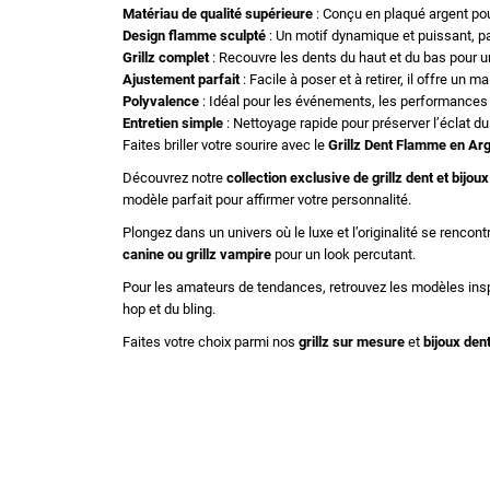
Matériau de qualité supérieure
: Conçu en plaqué argent pou
Design flamme sculpté
: Un motif dynamique et puissant, par
Grillz complet
: Recouvre les dents du haut et du bas pour u
Ajustement parfait
: Facile à poser et à retirer, il offre un 
Polyvalence
: Idéal pour les événements, les performances ar
Entretien simple
: Nettoyage rapide pour préserver l’éclat d
Faites briller votre sourire avec le
Grillz Dent Flamme en Ar
Découvrez notre
collection exclusive de
grillz dent
et
bijoux
modèle parfait pour affirmer votre personnalité.
Plongez dans un univers où le luxe et l’originalité se rencon
canine
ou
grillz vampire
pour un look percutant.
Pour les amateurs de tendances, retrouvez les modèles insp
hop et du bling.
Faites votre choix parmi nos
grillz sur mesure
et
bijoux den