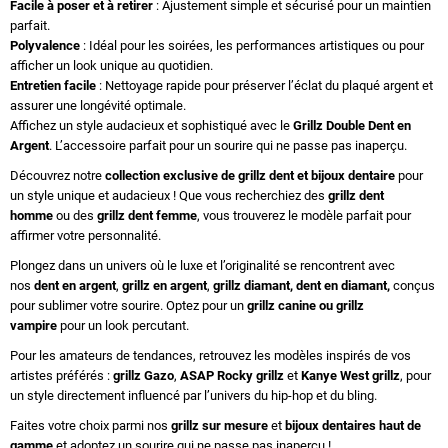
Facile à poser et à retirer
: Ajustement simple et sécurisé pour un maintien
parfait.
Polyvalence
: Idéal pour les soirées, les performances artistiques ou pour
afficher un look unique au quotidien.
Entretien facile
: Nettoyage rapide pour préserver l’éclat du plaqué argent et
assurer une longévité optimale.
Affichez un style audacieux et sophistiqué avec le
Grillz Double Dent en
Argent
. L’accessoire parfait pour un sourire qui ne passe pas inaperçu.
Découvrez notre
collection exclusive de
grillz dent
et
bijoux dentaire
pour
un style unique et audacieux ! Que vous recherchiez des
grillz dent
homme
ou des
grillz dent femme
, vous trouverez le modèle parfait pour
affirmer votre personnalité.
Plongez dans un univers où le luxe et l’originalité se rencontrent avec
nos
dent en argent
,
grillz en argent
,
grillz diamant
,
dent en diamant
,
conçus
pour sublimer votre sourire. Optez pour un
grillz canine
ou
grillz
vampire
pour un look percutant.
Pour les amateurs de tendances, retrouvez les modèles inspirés de vos
artistes préférés :
grillz Gazo
,
ASAP Rocky grillz
et
Kanye West grillz
, pour
un style directement influencé par l’univers du hip-hop et du bling.
Faites votre choix parmi nos
grillz sur mesure
et
bijoux dentaires haut de
gamme
et adoptez un sourire qui ne passe pas inaperçu !