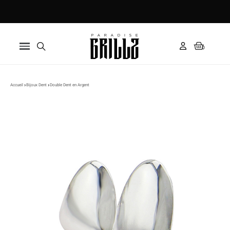
Paiement en 3x avec Klarna ✅
Accueil
Bijoux Dent
Double Dent en Argent