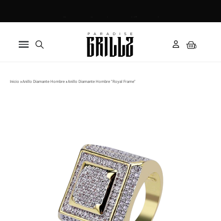
Paga en 3 cuotas con Klarna ✅
Inicio
Anillo Diamante Hombre
Anillo Diamante Hombre "Royal Frame"