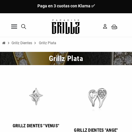
Paga en 3 cuotas con Klarna ✅
chevron_right
chevron_right
Grillz Dientes
Grillz Plata
Grillz Plata
Nuevo
Nuevo
GRILLZ DIENTES "VENUS"
GRILLZ DIENTES "ANGE"