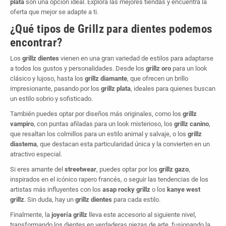
plata
son una opción ideal. Explora las mejores tiendas y encuentra la
oferta que mejor se adapte a ti.
¿Qué tipos de Grillz para dientes podemos
encontrar?
Los
grillz dientes
vienen en una gran variedad de estilos para adaptarse
a todos los gustos y personalidades. Desde los
grillz oro
para un look
clásico y lujoso, hasta los
grillz diamante
, que ofrecen un brillo
impresionante, pasando por los
grillz plata
, ideales para quienes buscan
un estilo sobrio y sofisticado.
También puedes optar por diseños más originales, como los
grillz
vampiro
, con puntas afiladas para un look misterioso, los
grillz canino
,
que resaltan los colmillos para un estilo animal y salvaje, o los
grillz
diastema
, que destacan esta particularidad única y la convierten en un
atractivo especial.
Si eres amante del
streetwear
, puedes optar por los
grillz gazo
,
inspirados en el icónico rapero francés, o seguir las tendencias de los
artistas más influyentes con los
asap rocky grillz
o los
kanye west
grillz
. Sin duda, hay un
grillz dientes
para cada estilo.
Finalmente, la
joyería grillz
lleva este accesorio al siguiente nivel,
transformando los dientes en verdaderas piezas de arte, fusionando la