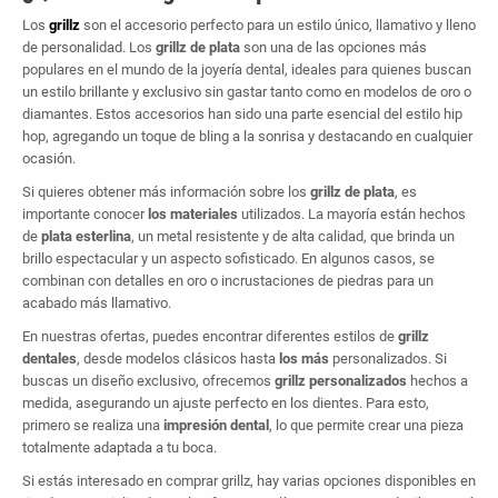
Los
grillz
son el accesorio perfecto para un estilo único, llamativo y lleno
¡Oferta del 15% en tu 1er
de personalidad. Los
grillz de plata
son una de las opciones más
pedido!
populares en el mundo de la joyería dental, ideales para quienes buscan
un estilo brillante y exclusivo sin gastar tanto como en modelos de oro o
diamantes. Estos accesorios han sido una parte esencial del estilo hip
¡15% DE OFERTA!
hop, agregando un toque de bling a la sonrisa y destacando en cualquier
ocasión.
Si quieres obtener más información sobre los
grillz de plata
, es
TU CORREO ELECTRÓNICO
importante conocer
los materiales
utilizados. La mayoría están hechos
de
plata esterlina
, un metal resistente y de alta calidad, que brinda un
brillo espectacular y un aspecto sofisticado. En algunos casos, se
combinan con detalles en oro o incrustaciones de piedras para un
acabado más llamativo.
En nuestras ofertas, puedes encontrar diferentes estilos de
grillz
dentales
, desde modelos clásicos hasta
los más
personalizados. Si
buscas un diseño exclusivo, ofrecemos
grillz personalizados
hechos a
medida, asegurando un ajuste perfecto en los dientes. Para esto,
primero se realiza una
impresión dental
, lo que permite crear una pieza
totalmente adaptada a tu boca.
Si estás interesado en comprar grillz, hay varias opciones disponibles en