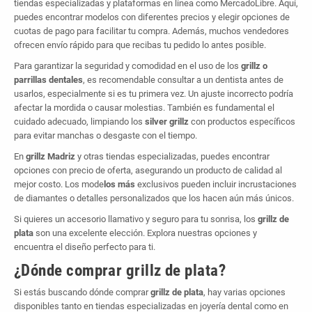
tiendas especializadas y plataformas en línea como MercadoLibre. Aquí,
puedes encontrar modelos con diferentes precios y elegir opciones de
cuotas de pago para facilitar tu compra. Además, muchos vendedores
ofrecen envío rápido para que recibas tu pedido lo antes posible.
Para garantizar la seguridad y comodidad en el uso de los
grillz o
parrillas dentales
, es recomendable consultar a un dentista antes de
usarlos, especialmente si es tu primera vez. Un ajuste incorrecto podría
afectar la mordida o causar molestias. También es fundamental el
cuidado adecuado, limpiando los
silver grillz
con productos específicos
para evitar manchas o desgaste con el tiempo.
En
grillz Madriz
y otras tiendas especializadas, puedes encontrar
opciones con precio de oferta, asegurando un producto de calidad al
mejor costo. Los mode
los más
exclusivos pueden incluir incrustaciones
de diamantes o detalles personalizados que los hacen aún más únicos.
Si quieres un accesorio llamativo y seguro para tu sonrisa, los
grillz de
plata
son una excelente elección. Explora nuestras opciones y
encuentra el diseño perfecto para ti.
¿Dónde comprar
grillz de plata
?
Si estás buscando dónde comprar
grillz de plata
, hay varias opciones
disponibles tanto en tiendas especializadas en joyería dental como en