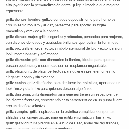
alta joyería con la personalización dental. ¡Elige el modelo que mejor te
represente!
grillz dientes hombre
: grillz diseñados especialmente para hombres,
con un estilo robusto y audaz, perfectos para aportar un toque
masculino y atrevido a la sonrisa.
grillz dientes mujer
: grillz elegantes y refinados, pensados para mujeres,
con diseños delicados y acabados brillantes que realzan la feminidad.
grillz oro
: grillz en oro macizo, símbolo atemporal de lujo y éxito, para un
look impresionante y sofisticado.
grillz diamante
: grillz con diamantes brillantes, ideales para quienes
buscan opulencia y modernidad con un resplandor inigualable.
grillz plata
: grillz de plata, perfectos para quienes prefieren un estilo
elegante, sobrio y sin excesos.
grillz canino
: grillz diseñados para destacar los colmillos, aportando un
look feroz y distintivo para quienes desean algo único.
grillz diastema
: grillz diseñados para quienes tienen un espacio entre
los dientes frontales, convirtiendo esta característica en un punto fuerte
con un diseño exclusivo.
grillz vampiro
: grillz inspirados en la estética vampírica, con puntas
afiladas y un diseño oscuro para un estilo enigmático y llamativo.
grillz gazo
: grillz inspirados en el estilo de Gazo, ícono del rap francés,
perfectos para un look urbano y moderno.