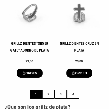
GRILLZ DIENTES "SILVER
GRILLZ DIENTES CRUZ EN
GATE" ADORNO DE PLATA
PLATA
29,00
29,00
ORDEN
ORDEN
1
2
3
4
BIENVENIDO
¿Qué son los
grillz de plata
?