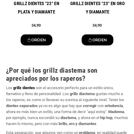
GRILLZ DIENTES "23" EN
GRILLZ DIENTES "23" EN ORO
PLATA Y DIAMANTE
Y DIAMANTE
34,90
34,90
ORDEN
ORDEN
¿Por qué los grillz diastema son
apreciados por los raperos?
Los
grillz dientes
son el accesorio perfecto para un estilo único,
llamativo y lleno de personalidad. Los
grillz diastema
gustan mucho a
los raperos, es como si llevaran su sonrisa al siguiente nivel. Tener los
dientes separados
ya no es algo que hay que
corregir
con
ortodoncia
,
ahora es más bien un estilo, una forma de decir "aquí estoy".
Madonna
,
por ejemplo, nunca escondió su
diastema
, y ahora en el
hip hop
, muchos
hacen lo mismo, pero con más
brillo, oro y diamantes
.
Esta separación, que algunos ven como un
problema
, en realidad puede