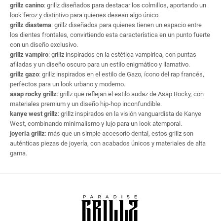
grillz canino
: grillz diseñados para destacar los colmillos, aportando un
look feroz y distintivo para quienes desean algo único.
grillz diastema
: grillz diseñados para quienes tienen un espacio entre
los dientes frontales, convirtiendo esta característica en un punto fuerte
con un diseño exclusivo.
grillz vampiro
: grillz inspirados en la estética vampírica, con puntas
afiladas y un diseño oscuro para un estilo enigmático y llamativo.
grillz gazo
: grillz inspirados en el estilo de Gazo, ícono del rap francés,
perfectos para un look urbano y moderno.
asap rocky grillz
: grillz que reflejan el estilo audaz de Asap Rocky, con
materiales premium y un diseño hip-hop inconfundible.
kanye west grillz
: grillz inspirados en la visión vanguardista de Kanye
West, combinando minimalismo y lujo para un look atemporal.
joyería grillz
: más que un simple accesorio dental, estos grillz son
auténticas piezas de joyería, con acabados únicos y materiales de alta
gama.