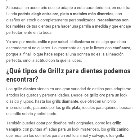
Si buscas un accesorio que se adapte a esta característica, en nuestra
tienda
podrás elegir entre oro, plata o metales más discretos
, con
diseños en stock o completamente personalizados.
Necesitamos son
los moldes
de tus dientes para hacer una parrilla a
medida
y que encaje
perfectamente en tu boca.
Ya sea por
moda, estilo o por salud
, el
diastema
no es algo que deba
esconderse si no quieres. Lo importante es que lo lleves con
confianza
,
porque al final, lo que hace especial una sonrisa no es la alineación
perfecta, sino la actitud con la que la luces.
¿Qué tipos de Grillz para dientes podemos
encontrar?
Los
grillz dientes
vienen en una gran variedad de estilos para adaptarse
a todos los gustos y personalidades. Desde los
grillz oro
para un look
clásico y lujoso, hasta los
grillz diamante
, que ofrecen un brillo
impresionante, pasando por los
grillz plata
, ideales para quienes buscan
un estilo sobrio y sofisticado.
También puedes optar por diseños más originales, como los
grillz
vampiro
, con puntas afiladas para un look misterioso, los
grillz canino
,
que resaltan los colmillos para un estilo animal y salvaje, o los
grillz