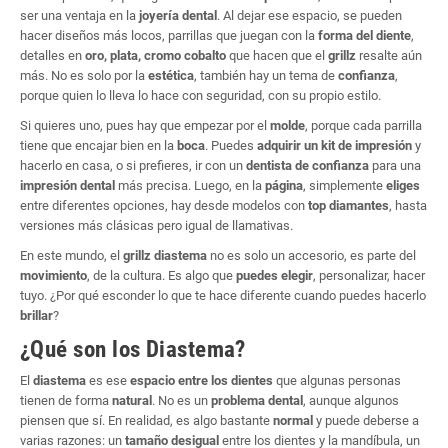
ser una ventaja en la
joyería dental
. Al dejar ese espacio, se pueden
hacer diseños más locos, parrillas que juegan con la
forma del diente
,
detalles en
oro, plata, cromo cobalto
que hacen que el
grillz
resalte aún
más. No es solo por la
estética
, también hay un tema de
confianza
,
porque quien lo lleva lo hace con seguridad, con su propio estilo.
Si quieres uno, pues hay que empezar por el
molde
, porque cada parrilla
tiene que encajar bien en la
boca
. Puedes
adquirir un kit de impresión
y
hacerlo en casa, o si prefieres, ir con un
dentista de confianza
para una
impresión dental
más precisa. Luego, en la
página
, simplemente
eliges
entre diferentes opciones, hay desde modelos con
top diamantes
, hasta
versiones más clásicas pero igual de llamativas.
En este mundo, el
grillz diastema
no es solo un accesorio, es parte del
movimiento
, de la cultura. Es algo que
puedes elegir
, personalizar, hacer
tuyo. ¿Por qué esconder lo que te hace diferente cuando puedes hacerlo
brillar
?
¿Qué son los Diastema?
El
diastema
es ese
espacio entre los dientes
que algunas personas
tienen de forma
natural
. No es un
problema dental
, aunque algunos
piensen que sí. En realidad, es algo bastante
normal
y puede deberse a
varias razones: un
tamaño desigual
entre los dientes y la mandíbula, un