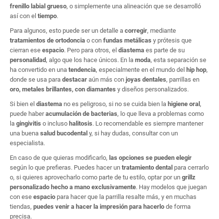
frenillo labial grueso
, o simplemente una alineación que se desarrolló
así con el
tiempo
.
Para algunos, esto puede ser un detalle a
corregir
, mediante
tratamientos de ortodoncia
o con
fundas metálicas
y prótesis que
cierran ese
espacio
. Pero para otros, el
diastema
es parte de su
personalidad
, algo que los hace únicos. En la
moda
, esta separación se
ha convertido en una
tendencia
, especialmente en el mundo del
hip hop
,
donde se usa para
destacar
aún más con
joyas dentales
, parrillas en
oro, metales brillantes, con diamantes
y diseños personalizados.
Si bien el
diastema
no es peligroso, si no se cuida bien la
higiene oral
,
puede haber
acumulación de bacterias
, lo que lleva a problemas como
la
gingivitis
o incluso
halitosis
. Lo recomendable es siempre mantener
una buena
salud bucodental
y, si hay dudas, consultar con un
especialista.
En caso de que quieras modificarlo,
las opciones se pueden elegir
según lo que prefieras. Puedes hacer un
tratamiento dental
para cerrarlo
o, si quieres aprovecharlo como parte de tu estilo, optar por un
grillz
personalizado hecho a mano exclusivamente
. Hay modelos que juegan
con ese
espacio
para hacer que la parrilla resalte más, y en muchas
tiendas,
puedes venir a hacer la impresión para hacerlo
de forma
precisa.