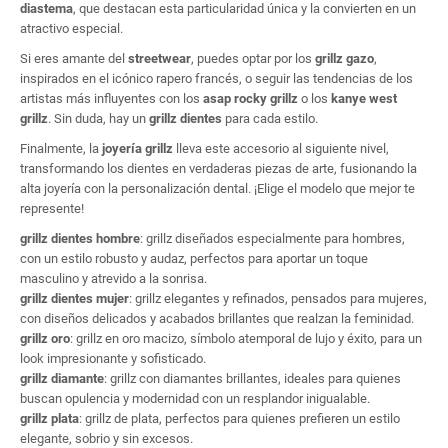
diastema
, que destacan esta particularidad única y la convierten en un
atractivo especial.
Si eres amante del
streetwear
, puedes optar por los
grillz gazo
,
inspirados en el icónico rapero francés, o seguir las tendencias de los
artistas más influyentes con los
asap rocky grillz
o los
kanye west
grillz
. Sin duda, hay un
grillz dientes
para cada estilo.
Finalmente, la
joyería grillz
lleva este accesorio al siguiente nivel,
transformando los dientes en verdaderas piezas de arte, fusionando la
alta joyería con la personalización dental. ¡Elige el modelo que mejor te
represente!
grillz dientes hombre
: grillz diseñados especialmente para hombres,
con un estilo robusto y audaz, perfectos para aportar un toque
masculino y atrevido a la sonrisa.
grillz dientes mujer
: grillz elegantes y refinados, pensados para mujeres,
con diseños delicados y acabados brillantes que realzan la feminidad.
grillz oro
: grillz en oro macizo, símbolo atemporal de lujo y éxito, para un
look impresionante y sofisticado.
grillz diamante
: grillz con diamantes brillantes, ideales para quienes
buscan opulencia y modernidad con un resplandor inigualable.
grillz plata
: grillz de plata, perfectos para quienes prefieren un estilo
elegante, sobrio y sin excesos.