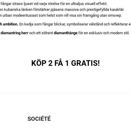
ångar strass ljuset vid varje rörelse för en ultraljus visuell effekt.
 den kubanska länken förstärker pjäsens massiva och prestigefyllda karaktär.
vilken urban modeentusiast som helst som vill visa sin framgång utan omsvep.
h ambition.
En kedja som fångar blickar, symboliserar välstånd och reflekterar en
t
diamantring herr
och ett stilrent
diamanthänge
för en exklusiv och modern stil.
KÖP 2 FÅ 1 GRATIS!
SOCIÉTÉ