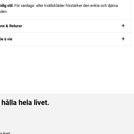
dig stil:
För vardags- eller kvällskläder förstärker den enkla och djärva
nden.
ns & Returer
ie à vie
t
hålla hela livet.
 livet.