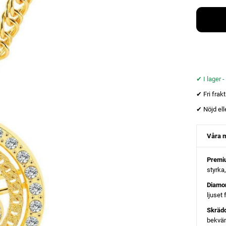
✔︎ I lager 
✔︎ Fri frak
✔︎ Nöjd ell
Våra m
Premi
styrka
Diamo
ljuset
Skräd
bekvä