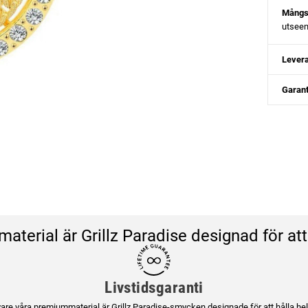
Mångsi
utsee
Levera
Garant
material är Grillz Paradise designad för at
Livstidsgaranti
are våra premiummaterial är Grillz Paradise-smycken designade för att hålla hela