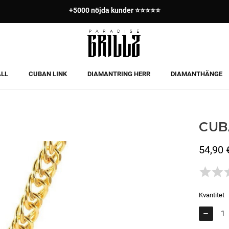
+5000 nöjda kunder ⭐⭐⭐⭐⭐
ALL
CUBAN LINK
DIAMANTRING HERR
DIAMANTHÄNGE
CUB
54,90 
Inkl. moms
Kvantitet