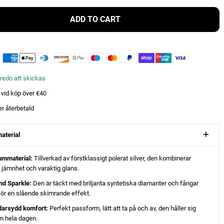
ADD TO CART
- redo att skickas
t vid köp över €40
er återbetald
aterial
ummaterial:
Tillverkad av förstklassigt polerat silver, den kombinerar
, jämnhet och varaktig glans.
nd Sparkle:
Den är täckt med briljanta syntetiska diamanter och fångar
 för en slående skimrande effekt.
darsydd komfort:
Perfekt passform, lätt att ta på och av, den håller sig
m hela dagen.