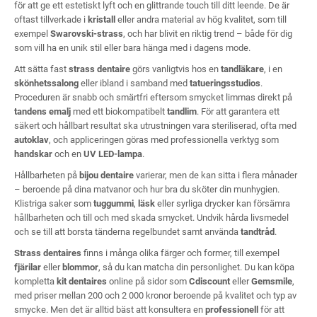
för att ge ett estetiskt lyft och en glittrande touch till ditt leende. De är
oftast tillverkade i
kristall
eller andra material av hög kvalitet, som till
exempel
Swarovski-strass
, och har blivit en riktig trend – både för dig
som vill ha en unik stil eller bara hänga med i dagens mode.
Att sätta fast
strass dentaire
görs vanligtvis hos en
tandläkare
, i en
skönhetssalong
eller ibland i samband med
tatueringsstudios
.
Proceduren är snabb och smärtfri eftersom smycket limmas direkt på
tandens emalj
med ett biokompatibelt
tandlim
. För att garantera ett
säkert och hållbart resultat ska utrustningen vara steriliserad, ofta med
autoklav
, och appliceringen göras med professionella verktyg som
handskar
och en
UV LED-lampa
.
Hållbarheten på
bijou dentaire
varierar, men de kan sitta i flera månader
– beroende på dina matvanor och hur bra du sköter din munhygien.
Klistriga saker som
tuggummi
,
läsk
eller syrliga drycker kan försämra
hållbarheten och till och med skada smycket. Undvik hårda livsmedel
och se till att borsta tänderna regelbundet samt använda
tandtråd
.
Strass dentaires
finns i många olika färger och former, till exempel
fjärilar
eller
blommor
, så du kan matcha din personlighet. Du kan köpa
kompletta
kit dentaires
online på sidor som
Cdiscount
eller
Gemsmile
,
med priser mellan 200 och 2 000 kronor beroende på kvalitet och typ av
smycke. Men det är alltid bäst att konsultera en
professionell
för att