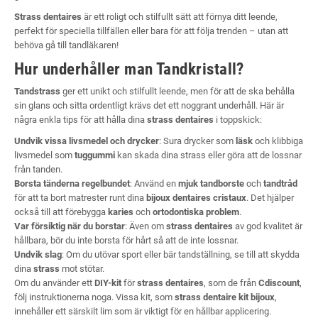
Strass dentaires
är ett roligt och stilfullt sätt att förnya ditt leende,
perfekt för speciella tillfällen eller bara för att följa trenden – utan att
behöva gå till tandläkaren!
Hur underhåller man Tandkristall?
Tandstrass
ger ett unikt och stilfullt leende, men för att de ska behålla
sin glans och sitta ordentligt krävs det ett noggrant underhåll. Här är
några enkla tips för att hålla dina
strass dentaires
i toppskick:
Undvik vissa livsmedel och drycker
: Sura drycker som
läsk
och klibbiga
livsmedel som
tuggummi
kan skada dina strass eller göra att de lossnar
från tanden.
Borsta tänderna regelbundet
: Använd en
mjuk tandborste
och
tandtråd
för att ta bort matrester runt dina
bijoux dentaires cristaux
. Det hjälper
också till att förebygga
karies
och
ortodontiska problem
.
Var försiktig när du borstar
: Även om
strass dentaires
av god kvalitet är
hållbara, bör du inte borsta för hårt så att de inte lossnar.
Undvik slag
: Om du utövar sport eller bär tandställning, se till att skydda
dina
strass
mot stötar.
Om du använder ett
DIY-kit
för
strass dentaires
, som de från
Cdiscount
,
följ instruktionerna noga. Vissa kit, som
strass dentaire kit bijoux
,
innehåller ett särskilt lim som är viktigt för en hållbar applicering.