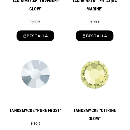
TANDSMYCKE "LAVENDER
TANDKRISTALLER "AQUA
GLOW"
MARINE"
9,90 €
9,90 €
BESTÄLLA
BESTÄLLA
Ny
Ny
TANDSMYCKE "PURE FROST"
TANDSMYCKE "CITRINE
GLOW"
9,90 €