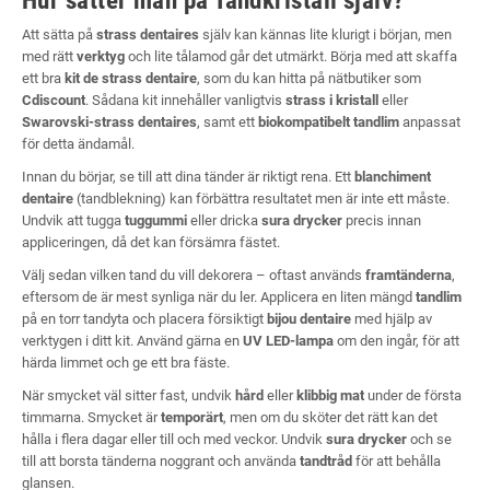
Hur sätter man på Tandkristall själv?
Att sätta på
strass dentaires
själv kan kännas lite klurigt i början, men
med rätt
verktyg
och lite tålamod går det utmärkt. Börja med att skaffa
ett bra
kit de strass dentaire
, som du kan hitta på nätbutiker som
Cdiscount
. Sådana kit innehåller vanligtvis
strass i kristall
eller
Swarovski-strass dentaires
, samt ett
biokompatibelt tandlim
anpassat
för detta ändamål.
Innan du börjar, se till att dina tänder är riktigt rena. Ett
blanchiment
dentaire
(tandblekning) kan förbättra resultatet men är inte ett måste.
Undvik att tugga
tuggummi
eller dricka
sura drycker
precis innan
appliceringen, då det kan försämra fästet.
Välj sedan vilken tand du vill dekorera – oftast används
framtänderna
,
eftersom de är mest synliga när du ler. Applicera en liten mängd
tandlim
på en torr tandyta och placera försiktigt
bijou dentaire
med hjälp av
verktygen i ditt kit. Använd gärna en
UV LED-lampa
om den ingår, för att
härda limmet och ge ett bra fäste.
När smycket väl sitter fast, undvik
hård
eller
klibbig mat
under de första
timmarna. Smycket är
temporärt
, men om du sköter det rätt kan det
hålla i flera dagar eller till och med veckor. Undvik
sura drycker
och se
till att borsta tänderna noggrant och använda
tandtråd
för att behålla
glansen.