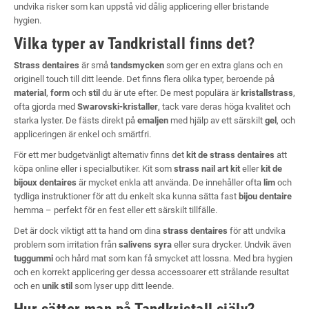
undvika risker som kan uppstå vid dålig applicering eller bristande
hygien.
Vilka typer av Tandkristall finns det?
Strass dentaires
är små
tandsmycken
som ger en extra glans och en
originell touch till ditt leende. Det finns flera olika typer, beroende på
material
,
form
och
stil
du är ute efter. De mest populära är
kristallstrass
,
ofta gjorda med
Swarovski-kristaller
, tack vare deras höga kvalitet och
starka lyster. De fästs direkt på
emaljen
med hjälp av ett särskilt
gel
, och
appliceringen är enkel och smärtfri.
För ett mer budgetvänligt alternativ finns det
kit de strass dentaires
att
köpa online eller i specialbutiker. Kit som
strass nail art kit
eller
kit de
bijoux dentaires
är mycket enkla att använda. De innehåller ofta
lim
och
tydliga instruktioner för att du enkelt ska kunna sätta fast
bijou dentaire
hemma – perfekt för en fest eller ett särskilt tillfälle.
Det är dock viktigt att ta hand om dina
strass dentaires
för att undvika
problem som irritation från
salivens syra
eller sura drycker. Undvik även
tuggummi
och hård mat som kan få smycket att lossna. Med bra hygien
och en korrekt applicering ger dessa accessoarer ett strålande resultat
och en
unik stil
som lyser upp ditt leende.