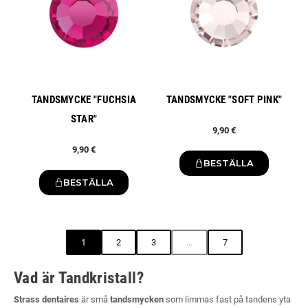
TANDSMYCKE "FUCHSIA
TANDSMYCKE "SOFT PINK"
STAR"
9,90 €
9,90 €
BESTÄLLA
BESTÄLLA
1
2
3
…
7
Vad är Tandkristall?
Strass dentaires
är små
tandsmycken
som limmas fast på tandens yta