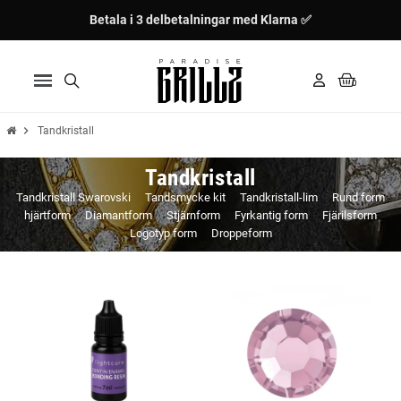
Betala i 3 delbetalningar med Klarna ✅
chevron_right
Tandkristall
Tandkristall
Tandkristall Swarovski
Tandsmycke kit
Tandkristall-lim
Rund form
hjärtform
Diamantform
Stjärnform
Fyrkantig form
Fjärilsform
Logotyp form
Droppeform
Ny
Ny