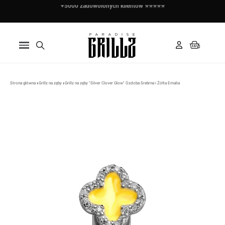
+5000 zadowolonych klientów ⭐⭐⭐⭐⭐
Zapłać w 3 ratach za pomocą Klarna ✅
Strona główna
Grillz na zęby
Grillz na zęby "Silver Clover Glow" Ozdoba Srebrna i Żółta Emalia