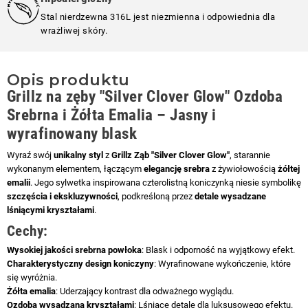
Stal nierdzewna 316L jest niezmienna i odpowiednia dla
wrażliwej skóry.
Opis produktu
Grillz na zęby
"Silver Clover Glow" Ozdoba
Srebrna i Żółta Emalia
– Jasny i
wyrafinowany blask
Wyraź swój
unikalny styl
z
Grillz Ząb "Silver Clover Glow"
, starannie
wykonanym elementem, łączącym
elegancję srebra
z żywiołowością
żółtej
emalii
. Jego sylwetka inspirowana czterolistną koniczynką niesie symbolikę
szczęścia i ekskluzywności
, podkreśloną przez
detale wysadzane
lśniącymi kryształami
.
Cechy:
Wysokiej jakości srebrna powłoka
: Blask i odporność na wyjątkowy efekt.
Charakterystyczny design koniczyny
: Wyrafinowane wykończenie, które
się wyróżnia.
Żółta emalia
: Uderzający kontrast dla odważnego wyglądu.
Ozdoba wysadzana kryształami
: Lśniące detale dla luksusowego efektu.