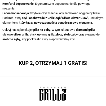
Komfort i dopasowanie
: Ergonomiczne dopasowanie dla pewnego
noszenia.
Łatwa konserwacja
: Szybkie czyszczenie, aby zachować oryginalny blask.
Podkreśl swój
styl i osobowość
z
Grillz Ząb "Silver Clover Glow"
, unikalnym
elementem, który łączy
nowoczesność z ponadczasową elegancją
.
Odkryj naszą kolekcję
grillz na zęby
, w tym luksusowe
diamond grillz
,
stylowe
silver grillz
, ekskluzywne
grillz złote
,
złote zęby
oraz eleganckie
srebrne zęby
, aby podkreślić swój niepowtarzalny styl.
KUP 2, OTRZYMAJ 1 GRATIS!