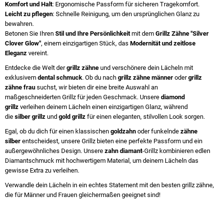
Komfort und Halt
: Ergonomische Passform für sicheren Tragekomfort.
Leicht zu pflegen
: Schnelle Reinigung, um den ursprünglichen Glanz zu
bewahren.
Betonen Sie Ihren
Stil und Ihre Persönlichkeit
mit dem
Grillz Zähne "Silver
Clover Glow"
, einem einzigartigen Stück, das
Modernität und zeitlose
Eleganz
vereint.
Entdecke die Welt der
grillz zähne
und verschönere dein Lächeln mit
exklusivem
dental schmuck
. Ob du nach
grillz zähne männer
oder
grillz
zähne frau
suchst, wir bieten dir eine breite Auswahl an
maßgeschneiderten Grillz für jeden Geschmack. Unsere
diamond
grillz
verleihen deinem Lächeln einen einzigartigen Glanz, während
die
silber grillz
und
gold grillz
für einen eleganten, stilvollen Look sorgen.
Egal, ob du dich für einen klassischen
goldzahn
oder funkelnde
zähne
silber
entscheidest, unsere Grillz bieten eine perfekte Passform und ein
außergewöhnliches Design. Unsere
zahn diamant
-Grillz kombinieren edlen
Diamantschmuck mit hochwertigem Material, um deinem Lächeln das
gewisse Extra zu verleihen.
Verwandle dein Lächeln in ein echtes Statement mit den besten grillz zähne,
die für Männer und Frauen gleichermaßen geeignet sind!