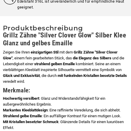
Edelstahl 316L ist unveränderlich und für empfindliche Haut
geeignet.
Produktbeschreibung
Grillz Zähne "Silver Clover Glow" Silber Klee
Glanz und gelbes Emaille
Zeigen Sie Ihren
einzigartigen Stil
mit dem
Grillz Zähne "Silver Clover
Glow"
, einem fein gearbeiteten Stück, das
die Eleganz des Silbers
und die
Lebendigkeit einer
strahlend gelben Emaille
kombiniert. Seine an einem
vierblättrigen Kleeblatt inspirierte Silhouette vermittelt eine Symbolik von
Glück und Exklusivität
, die durch
mit funkelnden Kristallen besetzte Details
veredelt wird.
Merkmale:
Hochwertig versilbert
: Glanz und Widerstandsfähigkeit für ein
außergewöhnliches Ergebnis.
Markantes Kleeblattdesign
: Eine raffinierte Veredelung, die sich abhebt.
Strahlend gelbe Emaille
: Ein auffälliger Kontrast für einen mutigen Look.
Mit Kristallen besetzter Schmuck
: Glänzende Details für einen luxuriösen
Effekt.