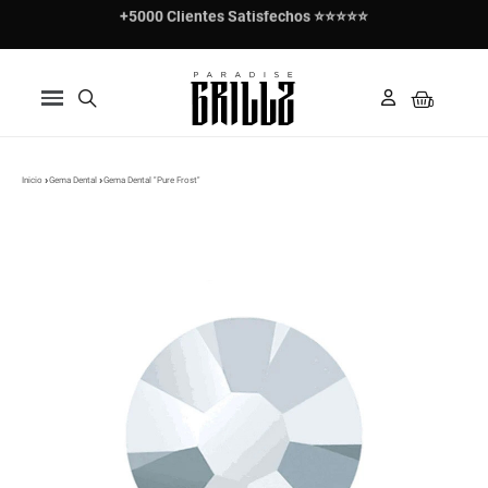
+5000 Clientes Satisfechos ⭐⭐⭐⭐⭐
Paga en 3 cuotas con Klarna ✅
Inicio
Gema Dental
Gema Dental "Pure Frost"