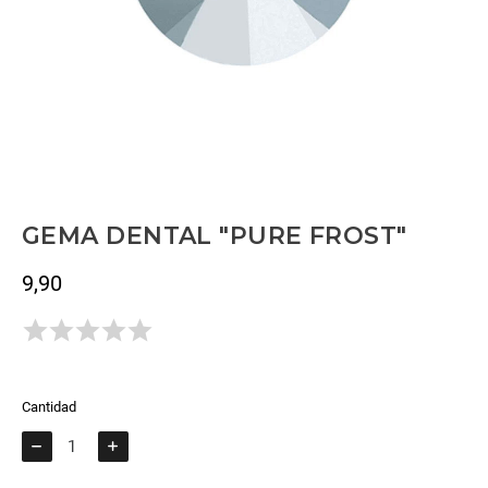
GEMA DENTAL "PURE FROST"
9,90
Impuestos incluidos
Todavía no hay opiniones.
Cantidad