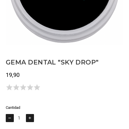
GEMA DENTAL "SKY DROP"
19,90
Impuestos incluidos
Todavía no hay opiniones.
Cantidad