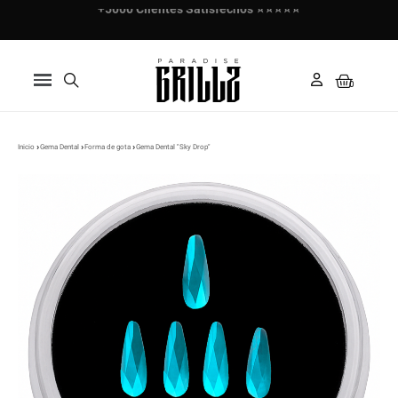
+5000 Clientes Satisfechos ⭐⭐⭐⭐⭐
Paga en 3 cuotas con Klarna ✅
Inicio
Gema Dental
Forma de gota
Gema Dental "Sky Drop"