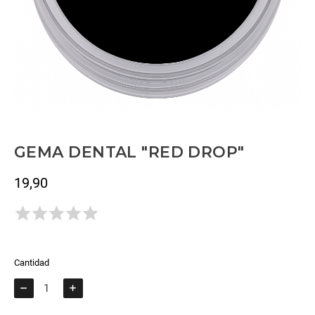
GEMA DENTAL "RED DROP"
19,90
Impuestos incluidos
Todavía no hay opiniones.
Cantidad