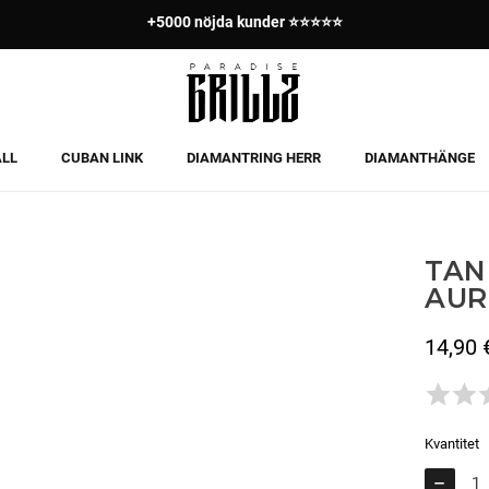
+5000 nöjda kunder ⭐⭐⭐⭐⭐
Betala i 3 delbetalningar med Klarna ✅
ALL
CUBAN LINK
DIAMANTRING HERR
DIAMANTHÄNGE
TAN
AUR
14,90 
Inkl. moms
Kvantitet