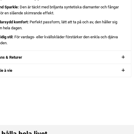
nd Sparkle:
Den är täckt med briljanta syntetiska diamanter och fångar
 för en slående skimrande effekt.
darsydd komfort:
Perfekt passform, lätt att ta på och av, den håller sig
m hela dagen.
dig stil:
För vardags- eller kvällskläder förstärker den enkla och djärva
nden.
ns & Returer
ie à vie
t
hålla hela livet.