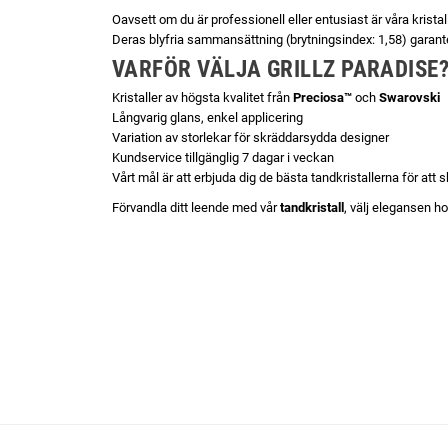
Oavsett om du är professionell eller entusiast är våra krist
Deras blyfria sammansättning (brytningsindex: 1,58) garante
VARFÖR VÄLJA GRILLZ PARADISE
Kristaller av högsta kvalitet från
Preciosa™
och
Swarovski
Långvarig glans, enkel applicering
Variation av storlekar för skräddarsydda designer
Kundservice tillgänglig 7 dagar i veckan
Vårt mål är att erbjuda dig de bästa tandkristallerna för att
Förvandla ditt leende med vår
tandkristall
, välj elegansen h