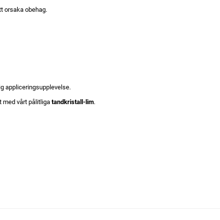
att orsaka obehag.
lig appliceringsupplevelse.
 med vårt pålitliga
tandkristall-lim
.