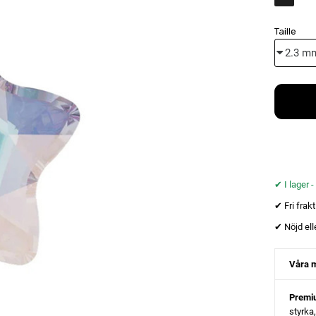
Taille
✔︎ I lager 
✔︎ Fri frak
✔︎ Nöjd ell
Våra m
Premi
styrka