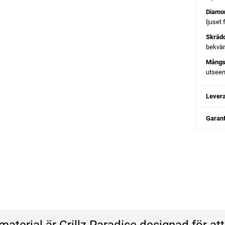
Diamo
ljuset
Skräd
bekvä
Mångsi
utsee
Levera
Garant
material är Grillz Paradise designad för at