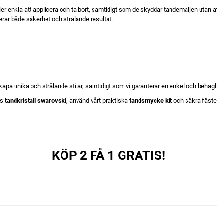
aller enkla att applicera och ta bort, samtidigt som de skyddar tandemaljen utan 
rar både säkerhet och strålande resultat.
?
 skapa unika och strålande stilar, samtidigt som vi garanterar en enkel och behag
os
tandkristall swarovski
, använd vårt praktiska
tandsmycke kit
och säkra fästet
KÖP 2 FÅ 1 GRATIS!