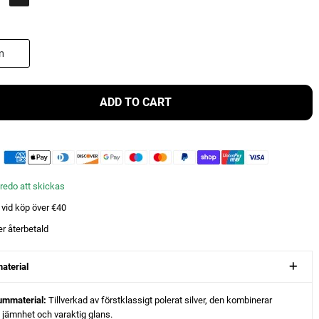
ADD TO CART
- redo att skickas
t vid köp över €40
er återbetald
aterial
ummaterial:
Tillverkad av förstklassigt polerat silver, den kombinerar
, jämnhet och varaktig glans.