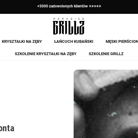
+5000 zadowolonych klientów ⭐⭐⭐⭐⭐
KRYSZTAŁKI NA ZĘBY
ŁAŃCUCH KUBAŃSKI
MĘSKI PIERŚCIO
SZKOLENIE KRYSZTAŁKI NA ZĘBY
SZKOLENIE GRILLZ
onta