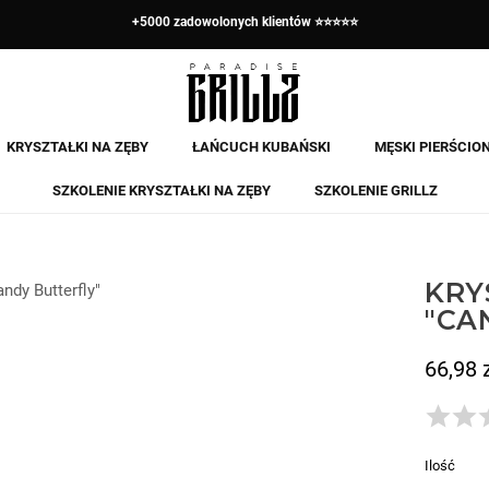
+5000 zadowolonych klientów ⭐⭐⭐⭐⭐
Zapłać w 3 ratach za pomocą Klarna ✅
KRYSZTAŁKI NA ZĘBY
ŁAŃCUCH KUBAŃSKI
MĘSKI PIERŚCIO
SZKOLENIE KRYSZTAŁKI NA ZĘBY
SZKOLENIE GRILLZ
KRY
ndy Butterfly"
"CA
66,98 
Brutto
Ilość