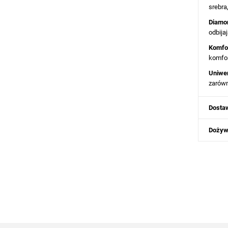
srebra
Diamo
odbija
Komfor
komfor
Uniwer
zarówn
Dostaw
Dożyw