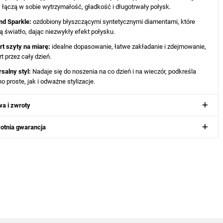
, łączą w sobie wytrzymałość, gładkość i długotrwały połysk.
nd Sparkle:
ozdobiony błyszczącymi syntetycznymi diamentami, które
ją światło, dając niezwykły efekt połysku.
t szyty na miarę:
idealne dopasowanie, łatwe zakładanie i zdejmowanie,
t przez cały dzień.
salny styl:
Nadaje się do noszenia na co dzień i na wieczór, podkreśla
o proste, jak i odważne stylizacje.
a i zwroty
otnia gwarancja