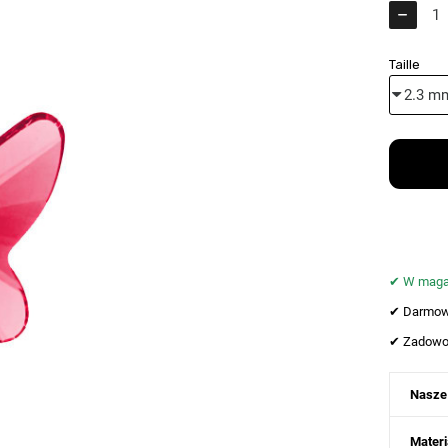
Taille
✔︎ W maga
✔︎ Darmow
✔︎ Zadowo
Nasze
Materi