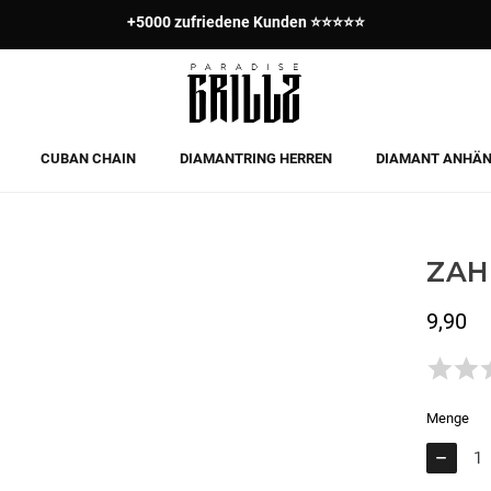
Bezahle in 3 Raten mit Klarna ✅
CUBAN CHAIN
DIAMANTRING HERREN
DIAMANT ANHÄ
ZAH
9,90
Bruttopreis
Menge