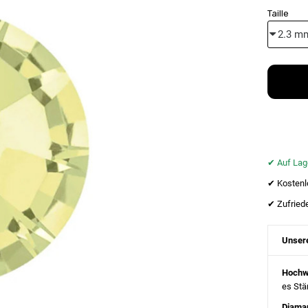
Taille
✔︎ Auf Lag
✔︎ Kostenl
✔︎ Zufried
Unsere
Hochwe
es Stä
Diama