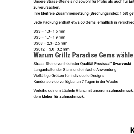
Unsere Strass-Steine sind sowohl für Profis als auch für 
zu verursachen.
Ihre bleifreie Zusammensetzung (Brechungsindex: 1,58) ge
Jede Packung enthält etwa 60 Gems, erhältlich in verschied
SS3 – 1,3–1,5 mm
SS5 – 1,7–1,9 mm
SS08 – 2,3–2,5 mm
SS012 – 3,0–3,2 mm
Warum Grillz Paradise Gems wähle
Strass-Steine von höchster Qualität
Preciosa™ Swarvoski
Langanhaltender Glanz und einfache Anwendung
Vielfältige Größen für individuelle Designs
Kundenservice verfügbar an 7 Tagen in der Woche
Verleihe deinem Lächeln Glanz mit unserem
zahnschmuck
dem
kleber für zahnschmuck
.
K