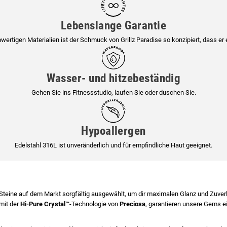
Lebenslange Garantie
ertigen Materialien ist der Schmuck von Grillz Paradise so konzipiert, dass er e
Wasser- und hitzebeständig
Gehen Sie ins Fitnessstudio, laufen Sie oder duschen Sie.
Hypoallergen
Edelstahl 316L ist unveränderlich und für empfindliche Haut geeignet.
teine auf dem Markt sorgfältig ausgewählt, um dir maximalen Glanz und Zuverlä
mit der
Hi-Pure Crystal™
-Technologie von
Preciosa
, garantieren unsere Gems ei