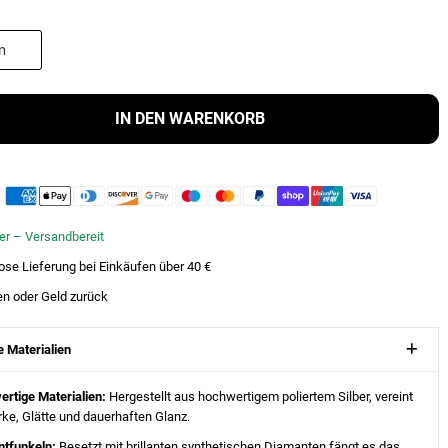
IN DEN WARENKORB
er – Versandbereit
ose Lieferung bei Einkäufen über 40 €
en oder Geld zurück
 Materialien
rtige Materialien:
Hergestellt aus hochwertigem poliertem Silber, vereint
rke, Glätte und dauerhaften Glanz.
ntfunkeln:
Besetzt mit brillanten synthetischen Diamanten fängt es das