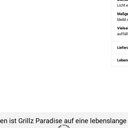
Licht 
Maßge
bleibt
Vielsei
auffäl
Liefe
Lebens
en ist Grillz Paradise auf eine lebenslang