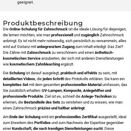
geeignet.
Produktbeschreibung
Die
Online-Schulung für Zahnschmuck
ist die ideale Lösung für diejenigen,
die lernen möchten, wie man
professionell
und
zugänglich
Zahnschmuck
anbringt. Es ist nicht mehr notwendig, sich persönlich zu versammeln, alles
wird auf Distanz mit
unbegrenztem Zugang
zum Inhalt erledigt. Das Ziel?
Die Zähne mit
Zahnschmuck
zu verschönern und einen
ästhetisch-
kosmetischen Service
anzubieten, der sich mit anderen Dienstleistungen
wie
kosmetischem Zahnbleaching
ergänzt.
Die
Schulung
ist darauf ausgelegt,
praktisch und effektiv
zu sein, mit
detaillierten Videos
, die
jeden Schritt
des Protokolls erklären. Sie kann ein
komplettes Set
mit dem gesamten
professionellen Material
umfassen, das
Sie zusätzlich erhalten:
UV-Lampen, Komposite, Anlegehilfen und
professionelle Produkte
. Ziel ist es, schnell die
Anlege-Techniken
zu
erlernen, die
Bestandteile des Sets
zu verstehen und zu wissen, wie man
einen Zahnschmuck
präzise und haltbar anbringt
.
Am
Ende der Schulung
wird ein
professionelles Zertifikat
ausgestellt, ideal
zum Erweitern des
Portfolios
und zum Nachweis der Expertise gegenüber
einer
Kundschaft, die nach trendigen Dienstleistungen sucht
. Diese